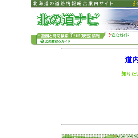
道
知りたい