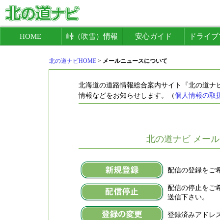
HOME
峠（吹雪）情報
安心ガイド
ドライブ
北の道ナビHOME
>
メールニュースについて
北海道の道路情報総合案内サイト『北の道ナ
情報などをお知らせします。（
個人情報の取
北の道ナビ メー
配信の登録をご希
配信の停止をご希
送信下さい。
登録済みアドレ